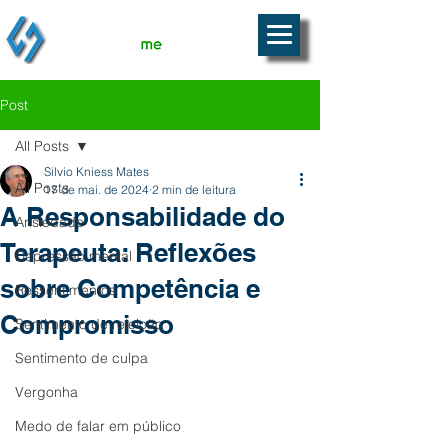
Post
All Posts
Silvio Kniess Mates
All Posts
17 de mai. de 2024
2 min de leitura
A Responsabilidade do
Ansiedade
Terapeuta: Reflexões
Depressão mental
sobre Competência e
Ressentimentos
Compromisso
Sentimento de rejeição
Sentimento de culpa
Vergonha
Medo de falar em público