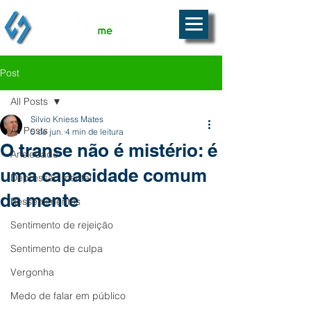
Post
All Posts
Silvio Kniess Mates
All Posts
5 de jun.
4 min de leitura
O transe não é mistério: é
Ansiedade
uma capacidade comum
Depressão mental
da mente
Ressentimentos
Sentimento de rejeição
Sentimento de culpa
Vergonha
Medo de falar em público