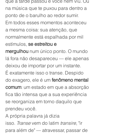
que a tarde passou e você nem viu. Ou 
na música que te puxou para dentro a 
ponto de o barulho ao redor sumir.
Em todos esses momentos aconteceu 
a mesma coisa: sua atenção, que 
normalmente está espalhada por mil 
estímulos, 
se estreitou e 
mergulhou
 num único ponto. O mundo 
lá fora não desapareceu — ele apenas 
deixou de importar por um instante.
É exatamente isso o transe. Despido 
do exagero, ele é um 
fenômeno mental 
comum
: um estado em que a absorção 
fica tão intensa que a sua experiência 
se reorganiza em torno daquilo que 
prendeu você.
A própria palavra já dizia 
isso. 
Transe
 vem do latim 
transire
, "ir 
para além de" — atravessar, passar de 