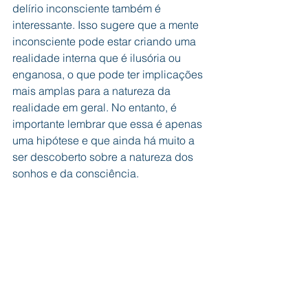
delírio inconsciente também é 
interessante. Isso sugere que a mente 
inconsciente pode estar criando uma 
realidade interna que é ilusória ou 
enganosa, o que pode ter implicações 
mais amplas para a natureza da 
realidade em geral. No entanto, é 
importante lembrar que essa é apenas 
uma hipótese e que ainda há muito a 
ser descoberto sobre a natureza dos 
sonhos e da consciência.
Sílvio Kniess Mates
Hipnólogo experiente com mais de 20 
anos de estudos e pesquisas na área 
da mente humana, especializado em 
diferentes abordagens da hipnose. Ele 
criou técnicas inovadoras, como a 
hipnose onírica e a hipnose 