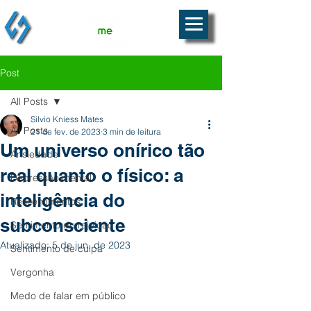
Post
All Posts
Silvio Kniess Mates
All Posts
21 de fev. de 2023
3 min de leitura
Um universo onírico tão
Ansiedade
real quanto o físico: a
Depressão mental
inteligência do
Ressentimentos
subconsciente
Sentimento de rejeição
Atualizado:
5 de jun. de 2023
Sentimento de culpa
Vergonha
Medo de falar em público