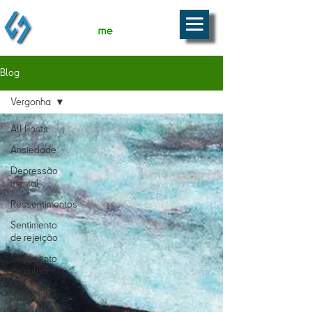
Blog
Vergonha
All Posts
Ansiedade
Depressão
mental
Ressentimentos
Sentimento
de rejeição
Sentimento
de culpa
Vergonha