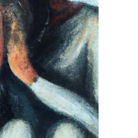
Medo de
falar em
público
Depressão
Miscelânea