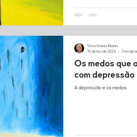
Silvio Kniess Mates
15 de fev. de 2023
1 min de l
Os medos que a
com depressão
A depressão e os medos