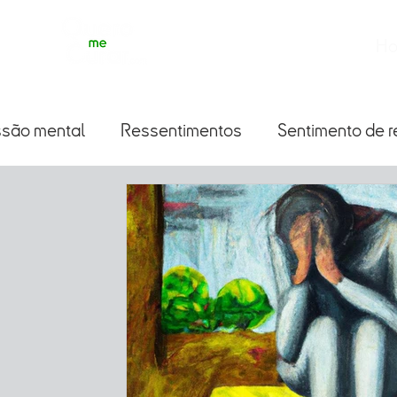
H
são mental
Ressentimentos
Sentimento de r
 público
Depressão
Miscelânea