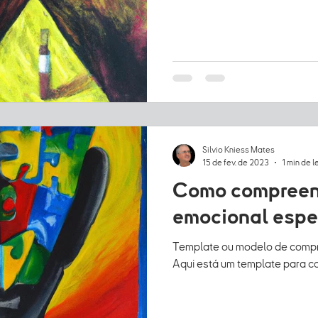
Silvio Kniess Mates
15 de fev. de 2023
1 min de l
Como compreender um
emocional espe
Template ou modelo de comp
Aqui está um template para c