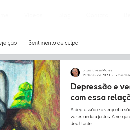
ome
Vídeos
Blog
Contato
B
ejeição
Sentimento de culpa
Silvio Kniess Mates
15 de fev. de 2023
2 min de l
Depressão e ve
com essa relaç
A depressão e a vergonha sã
vezes andam juntos. A vergo
debilitante...