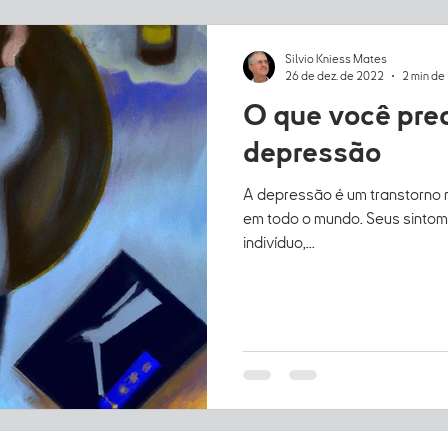
Silvio Kniess Mates
26 de dez. de 2022
2 min de 
O que você prec
depressão
A depressão é um transtorno 
em todo o mundo. Seus sintom
indivíduo,...